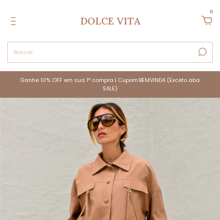
0
DOLCE VITA
Ganhe 10% OFF em sua 1ª compra | Cupom:BEMVINDA (Exceto aba
SALE)