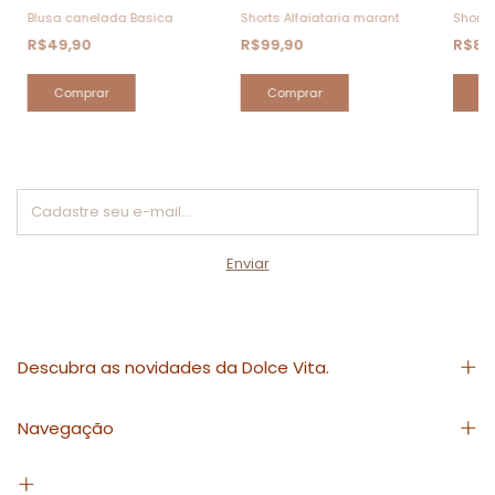
Blusa canelada Basica
Shorts Alfaiataria marant
Shorts
R$49,90
R$99,90
R$89
Comprar
Comprar
C
Descubra as novidades da Dolce Vita.
Navegação