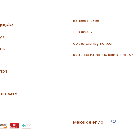
5511999992899
gação
1133382382
DES
dolcevitabr@gmail.com
LLER
Rua Jose Pulino ,418 Bom Retiro -SP
TION
 UNIDADES
Meios de envio