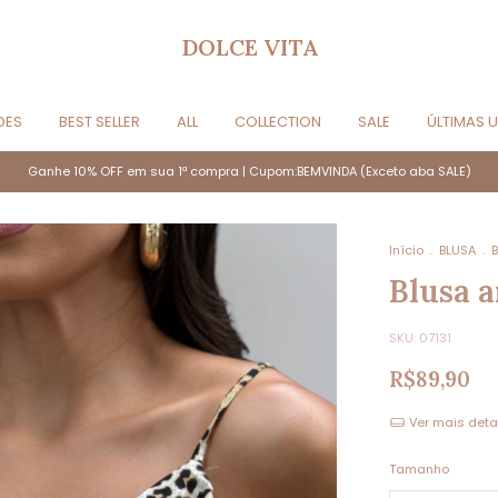
DOLCE VITA
DES
BEST SELLER
ALL
COLLECTION
SALE
ÚLTIMAS 
Ganhe 10% OFF em sua 1ª compra | Cupom:BEMVINDA (Exceto aba SALE)
Início
.
BLUSA
.
B
Blusa a
SKU:
07131
R$89,90
Ver mais deta
Tamanho