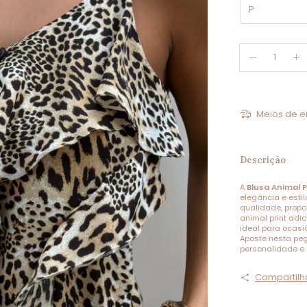
Meios de e
Descrição
A
Blusa Animal P
elegância e esti
qualidade, propo
animal print adi
ideal para ocasiõ
Aposte nesta peç
personalidade e
Compartilh