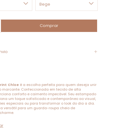
nvio
rint Chloe
é a escolha perfeita para quem deseja unir
lo marcante. Confeccionada em tecido de alta
rciona conforto e caimento impecável. Seu estampado
ciona um toque sofisticado e contemporâneo ao visual,
es especiais ou para transformar o look do dia a dia.
a versátil para um guarda-roupa cheio de
 charme.
ar