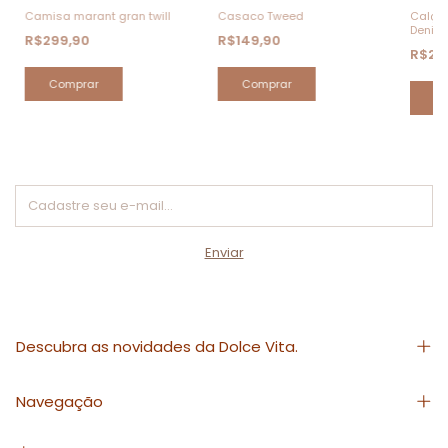
Camisa marant gran twill
Casaco Tweed
Calça
Denim
R$299,90
R$149,90
R$27
Comprar
Comprar
C
Descubra as novidades da Dolce Vita.
Navegação