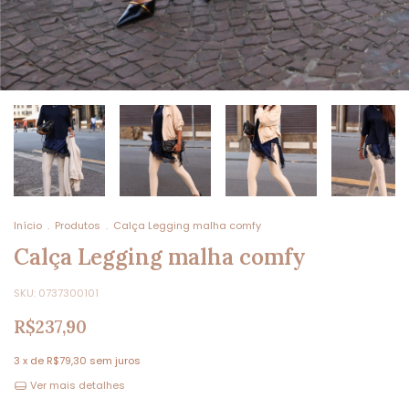
Início
.
Produtos
.
Calça Legging malha comfy
Calça Legging malha comfy
SKU:
0737300101
R$237,90
3
x de
R$79,30
sem juros
Ver mais detalhes