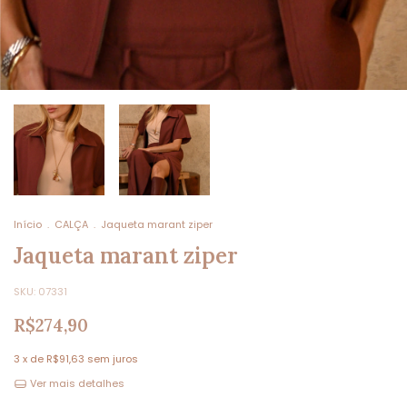
Início
.
CALÇA
.
Jaqueta marant ziper
Jaqueta marant ziper
SKU:
07331
R$274,90
3
x de
R$91,63
sem juros
Ver mais detalhes